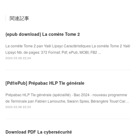
関連記事
{epub download} La comète Tome 2
La comète Tome 2 pan Yaël Lipsyc Caractéristiques La comète Tome 2 Yaël
Lipsyc Nb. de pages: 372 Format: Pdf, ePub, MOBI, FB2 ...
2024.03.08 22:24
[Pdf/ePub] Prépabac HLP Tle générale
Prépabac HLP Tle générale (spécialité) - Bac 2024 - nouveau programme
de Terminale pan Fabien Lamouche, Swann Spies, Bérangère Touet Car…
2024.03.08 22:23
Download PDF La cybersécurité