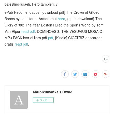
palestino-israelí. Pero también, y
ePub Recomendados: [download pdf] The Crown of Gilded
Bones by Jennifer L. Armentrout
here
, {epub download} The
Glory of '86: The Year Boston Ruled the Sports World by Tom
Van Riper
read pdf
, DOMINOES 3. THE VESUVIUS MOSAIC
MP3 PACK leer el libro pdf
pdf
, [Kindle] CICATRIZ descargar
gratis
read pdf
,
ahubikumanka's Ownd
フォロー