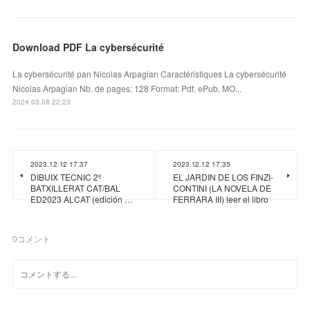
Download PDF La cybersécurité
La cybersécurité pan Nicolas Arpagian Caractéristiques La cybersécurité
Nicolas Arpagian Nb. de pages: 128 Format: Pdf, ePub, MO...
2024.03.08 22:23
2023.12.12 17:37
2023.12.12 17:35
DIBUIX TECNIC 2º
EL JARDIN DE LOS FINZI-
BATXILLERAT CAT/BAL
CONTINI (LA NOVELA DE
ED2023 ALCAT (edición …
FERRARA III) leer el libro
0
コメント