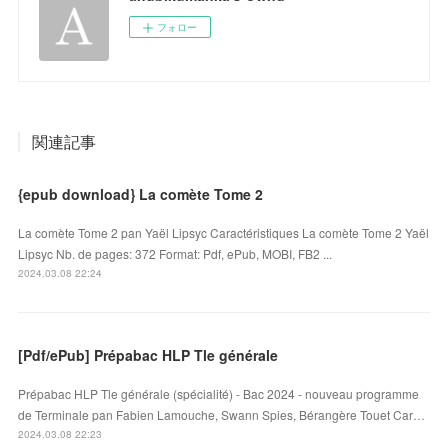
フォロー
関連記事
{epub download} La comète Tome 2
La comète Tome 2 pan Yaël Lipsyc Caractéristiques La comète Tome 2 Yaël
Lipsyc Nb. de pages: 372 Format: Pdf, ePub, MOBI, FB2 ...
2024.03.08 22:24
[Pdf/ePub] Prépabac HLP Tle générale
Prépabac HLP Tle générale (spécialité) - Bac 2024 - nouveau programme
de Terminale pan Fabien Lamouche, Swann Spies, Bérangère Touet Car…
2024.03.08 22:23